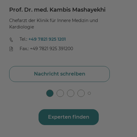
Prof. Dr. med. Kambis Mashayekhi
Pr
Chefarzt der Klinik für Innere Medizin und
Ch
Kardiologie
Ge
Tel.:
+49 7821 925 1201
Fax.: +49 7821 925 391200
Nachricht schreiben
Experten finden