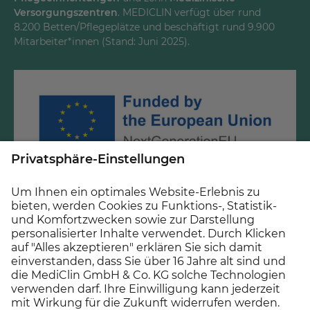
LinkedInd
Versorgungszentren
. MEDICLIN verfügt über rund
8.200 Betten/Pflegeplätze und beschäftigt rund 9.900
Mitarbeiter*innen (Stand: Juni 2025).
Gefördert durch Mittel des Krankenhauszukunftsfonds
beim Bundesamt für Soziale Sicherung und des Landes
Baden-Württemberg.