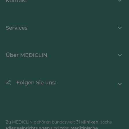
Kontakt
Stellenangebote
Kontaktformular
Services
Ansprechpartner
Krankheitsbilder A-Z
Über MEDICLIN
Mediathek
Erklärung zur Barrierefreiheit
Unternehmen
Folgen Sie uns:
Einrichtungen
Facebook
Instagram
Youtube
Zu MEDICLIN gehören bundesweit 31
Kliniken
, sechs
Pflegeeinrichtungen
und zehn
Medizinische