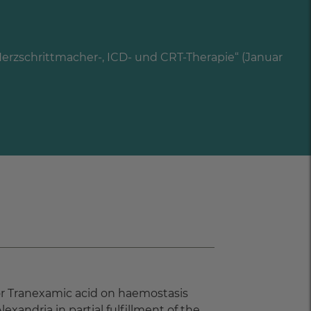
Herzschrittmacher-, ICD- und CRT-Therapie“ (Januar
 or Tranexamic acid on haemostasis
xandria in partial fulfillment of the