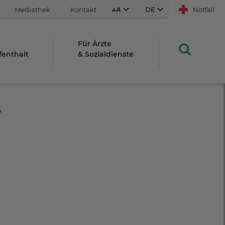
Mediathek
Kontakt
Notfall
Für Ärzte
fenthalt
& Sozialdienste
Aus
An
y
STRG
Plus- (+)
Minus-Taste (-)
STRG
0