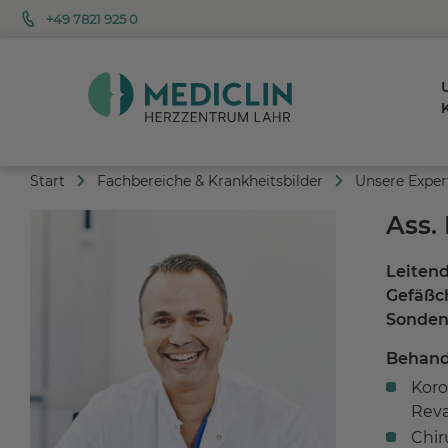
+49 7821 925 0
K
Start
Fachbereiche & Krankheitsbilder
Unsere Exper
Ass. 
Leitend
Gefäßch
Sonden
Behand
Koro
Reva
Chir