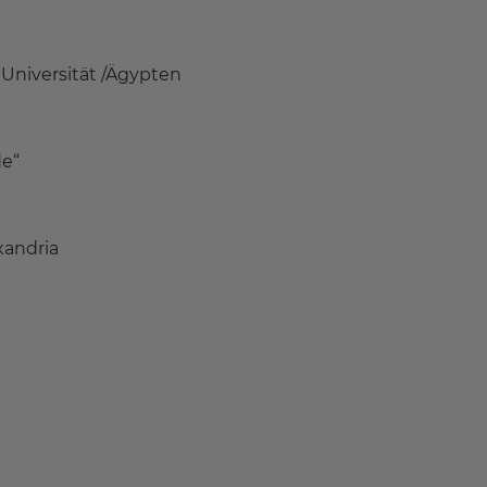
Universität /Ägypten
e“
xandria