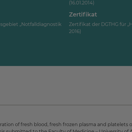
(16.01.2014)
Zertifikat
ebiet „Notfalldiagnostik
Zertifikat der DGTHG für „
2016)
ration of fresh blood, fresh frozen plasma and platelets
s submitted to the Faculty of Medicine – University of Ale