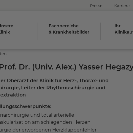
Presse
Karriere
Unsere
Fachbereiche
Ihr
linik
& Krankheitsbilder
Klinikau
ten
Prof. Dr. (Univ. Alex.) Yasser Hegaz
er Oberarzt der Klinik für Herz-, Thorax- und
irurgie, Leiter der Rhythmuschirurgie und
extraktion
lungsschwerpunkte:
narchirurgie und total arterielle
skularisation am schlagenden Herzen
urgie der erworbenen Herzklappenfehler