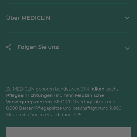
Krankheitsbilder A-Z
Über MEDICLIN
Mediathek
Erklärung zur Barrierefreiheit
Unternehmen
Folgen Sie uns:
Einrichtungen
Facebook
Instagram
Youtube
Zu MEDICLIN gehören bundesweit 31
Kliniken
, sechs
Pflegeeinrichtungen
und zehn
Medizinische
LinkedInd
Versorgungszentren
. MEDICLIN verfügt über rund
8.200 Betten/Pflegeplätze und beschäftigt rund 9.900
Mitarbeiter*innen (Stand: Juni 2025).