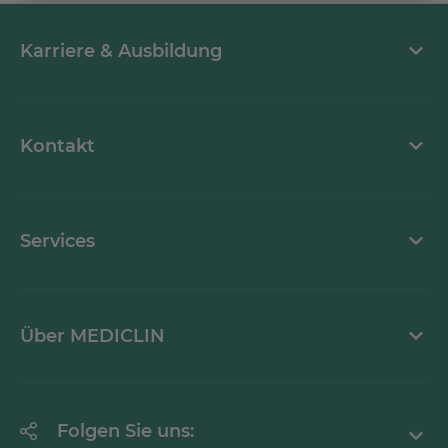
Karriere & Ausbildung
MEDICLIN als Arbeitgeber
Kontakt
Stellenangebote
Kontaktformular
Services
Ansprechpartner
Krankheitsbilder A-Z
Über MEDICLIN
Mediathek
Erklärung zur Barrierefreiheit
Unternehmen
Folgen Sie uns: